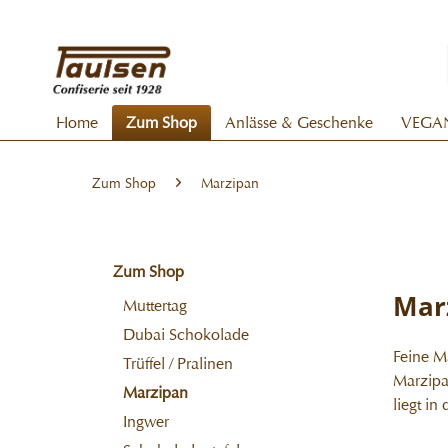
Home
Zum Shop
Anlässe & Geschenke
VEGA
Zum Shop
Marzipan
Zum Shop
Mar
Muttertag
Dubai Schokolade
Feine M
Trüffel / Pralinen
Marzipa
Marzipan
liegt in
Ingwer