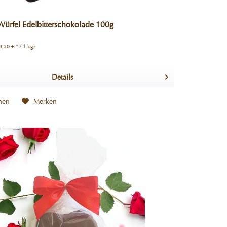
ürfel Edelbitterschokolade 100g
9,50 € * / 1 kg)
Details
hen
Merken