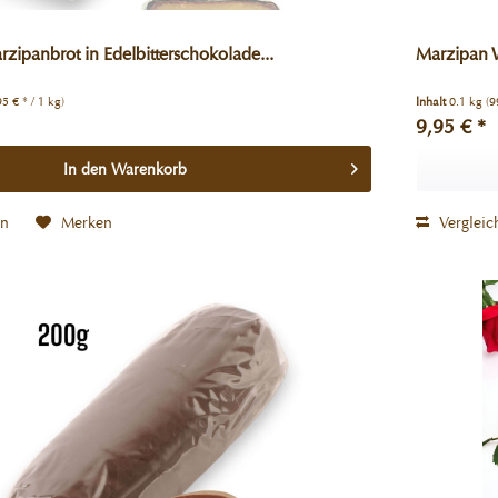
rzipanbrot in Edelbitterschokolade...
Marzipan W
95 € * / 1 kg)
Inhalt
0.1 kg
(9
9,95 € *
In den
Warenkorb
en
Merken
Vergleic