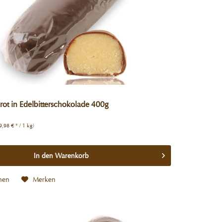
ot in Edelbitterschokolade 400g
9,98 € * / 1 kg)
In den
Warenkorb
hen
Merken