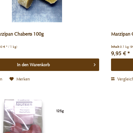
arzipan Chaberts 100g
Marzipan C
50 € * / 1 kg)
Inhalt
0.1 kg
(9
9,95 € *
In den
Warenkorb
en
Merken
Vergleic