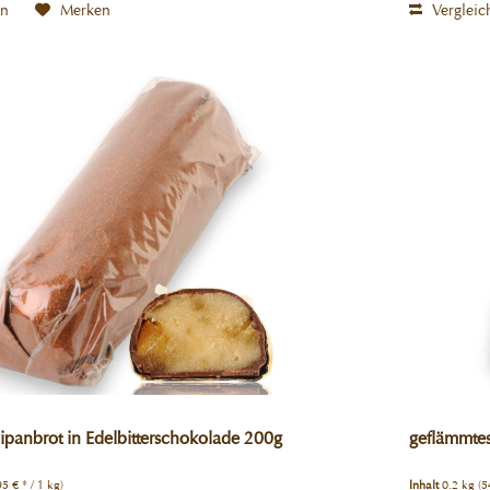
en
Merken
Vergleic
ipanbrot in Edelbitterschokolade 200g
geflämmte
95 € * / 1 kg)
Inhalt
0.2 kg
(5