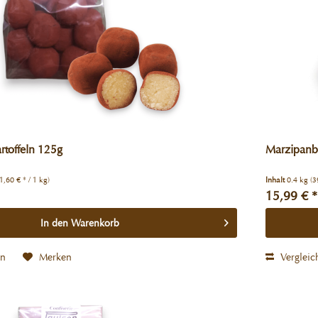
rtoffeln 125g
Marzipanbr
1,60 € * / 1 kg)
Inhalt
0.4 kg
(3
15,99 € *
In den
Warenkorb
en
Merken
Vergleic