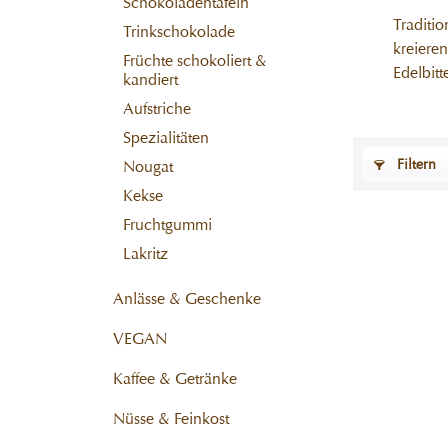
Schokoladentafeln
Traditio
Trinkschokolade
kreiere
Früchte schokoliert &
Edelbit
kandiert
Aufstriche
Spezialitäten
Filtern
Nougat
Kekse
Fruchtgummi
Lakritz
Anlässe & Geschenke
VEGAN
Kaffee & Getränke
Nüsse & Feinkost