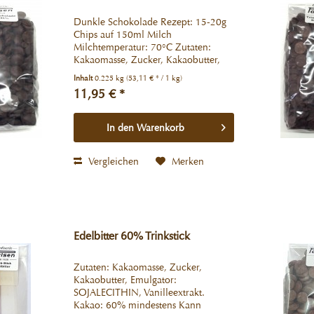
Dunkle Schokolade Rezept: 15-20g
Chips auf 150ml Milch
Milchtemperatur: 70°C Zutaten:
Kakaomasse, Zucker, Kakaobutter,
Emulgator: SOJALECITHIN. Kakao:
Inhalt
0.225 kg
(53,11 € * / 1 kg)
85% mindestens Kann Spuren von
11,95 € *
Ölsamen, Milchbestandteilen und
Soja enthalten....
In den
Warenkorb
Vergleichen
Merken
Edelbitter 60% Trinkstick
Zutaten: Kakaomasse, Zucker,
Kakaobutter, Emulgator:
SOJALECITHIN, Vanilleextrakt.
Kakao: 60% mindestens Kann