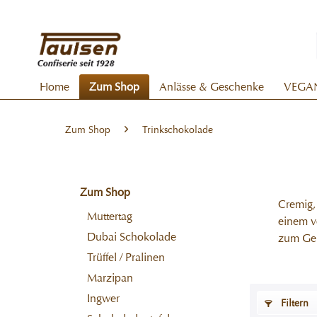
Home
Zum Shop
Anlässe & Geschenke
VEGA
Zum Shop
Trinkschokolade
Zum Shop
Cremig,
Muttertag
einem v
Dubai Schokolade
zum Gen
Trüffel / Pralinen
Marzipan
Ingwer
Filtern