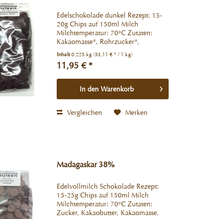
Edelschokolade dunkel Rezept: 15-
20g Chips auf 150ml Milch
Milchtemperatur: 70°C Zutaten:
Kakaomasse*, Rohrzucker*,
Kakaobutter*. *aus kontrolliert
Inhalt
0.225 kg
(53,11 € * / 1 kg)
biologischem Anbau Kakao: 70%
11,95 € *
mindestens Kann Spuren von
Ölsamen, Milchbestandteilen und...
In den
Warenkorb
Vergleichen
Merken
Madagaskar 38%
Edelvollmilch Schokolade Rezept:
15-25g Chips auf 150ml Milch
Milchtemperatur: 70°C Zutaten:
Zucker, Kakaobutter, Kakaomasse,