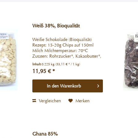
Weiß 38%, Bioqualität
Weiße Schokolade (Bioqualität)
Rezept: 15-20g Chips auf 150ml
Milch Milchtemperatur: 70°C
Zutaten: Rohrzucker*, Kakaobutter*,
VOLLMILCHPULVER*. Kakao: 38%
Inhalt
0.225 kg
(53,11 € * / 1 kg)
mindestens *aus kontrol. biol.
11,95 € *
Anbau. Kann Spuren von Ölsamen,
Milchbestandteilen...
In den
Warenkorb
Vergleichen
Merken
Ghana 85%