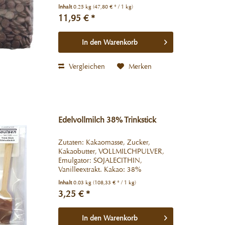
VOLLMILCHPULVER, Emulgator:
Inhalt
0.25 kg
(47,80 € * / 1 kg)
SOJALECITHIN. Kakao: 47%
11,95 € *
mindestens Kann Spuren von
Ölsamen, Milchbestandteilen und...
In den
Warenkorb
Vergleichen
Merken
Edelvollmilch 38% Trinkstick
Zutaten: Kakaomasse, Zucker,
Kakaobutter, VOLLMILCHPULVER,
Emulgator: SOJALECITHIN,
Vanilleextrakt. Kakao: 38%
mindestens Kann Spuren von
Inhalt
0.03 kg
(108,33 € * / 1 kg)
Ölsamen, Milchbestandteilen und
3,25 € *
Soja enthalten. Druchschnittliche
Nährwerte per 100g: Energie 2503...
In den
Warenkorb