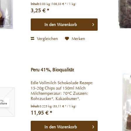
Spuren von Ölsamen,
Inhalt
0.03 kg
(108,33 € * / 1 kg)
Milchbestandteilen und Soja
3,25 € *
enthalten. Druchschnittliche
Nährwerte per 100g: Energie 2452 kj
/ 590 kcal...
In den
Warenkorb
Vergleichen
Merken
Peru 41%, Bioqualität
Edle Vollmilch Schokolade Rezept:
15-20g Chips auf 150ml Milch
Milchtemperatur: 70°C Zutaten:
Rohrzucker*, Kakaobutter*,
VOLLMILCHPULVER*, Kakaomasse.
Inhalt
0.225 kg
(53,11 € * / 1 kg)
Kakao: 41% mindestens *aus
11,95 € *
kontrolliert biologischem Anbau
Kann Spuren von Ölsamen,...
In den
Warenkorb