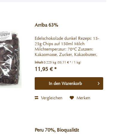
Arriba 63%
Edelschokolade dunkel Rezept: 15-
25g Chips auf 150ml Milch
Milchtemperatur: 70°C Zutaten:
Kakaomasse, Zucker, Kakaobutter,
Emulgator: SOJALECITHIN. Kakao:
Inhalt
0.225 kg
(53,11 € * / 1 kg)
63% mindestens Kann Spuren von
11,95 € *
Ölsamen, Milchbestandteilen und
Soja enthalten....
In den
Warenkorb
Vergleichen
Merken
Peru 70%, Bioqualität