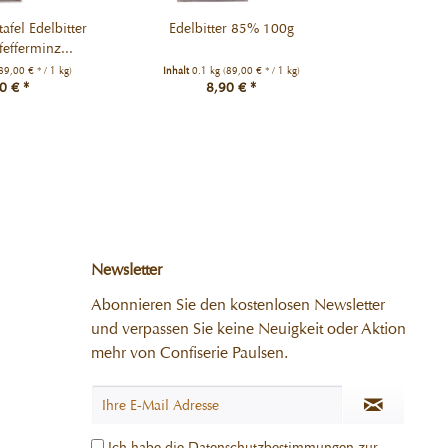
afel Edelbitter
Edelbitter 85% 100g
Schokoladenta
efferminz...
% mit M
89,00 € * / 1 kg)
Inhalt
0.1 kg
(89,00 € * / 1 kg)
Inhalt
0.1 k
0 € *
8,90 € *
8,
Newsletter
Abonnieren Sie den kostenlosen Newsletter
und verpassen Sie keine Neuigkeit oder Aktion
mehr von Confiserie Paulsen.
Ich habe die
Datenschutzbestimmungen
zur