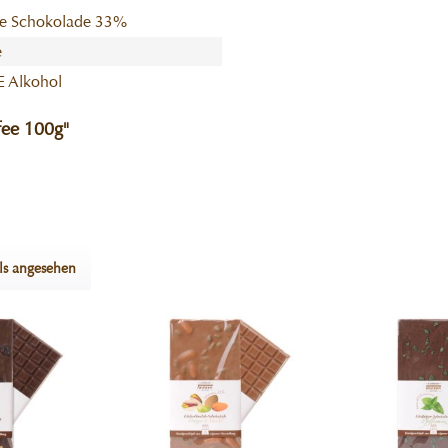
e Schokolade 33%
e
 Alkohol
fee 100g"
ls angesehen