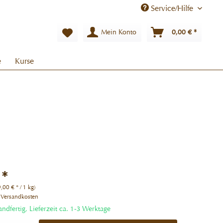
Service/Hilfe
Mein Konto
0,00 € *
e
Kurse
 *
,00 € * / 1 kg)
. Versandkosten
andfertig, Lieferzeit ca. 1-3 Werktage