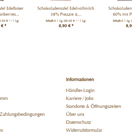
el Edelbitter
Schokoladentafel Edelvollmilch
Schokoladent
nberries...
38% Pistazie &...
60% mit Pf
9,00 € * / 1 kg)
Inhalt
0.1 kg
(89,00 € * / 1 kg)
Inhalt
0.1 kg
(
 € *
8,90 € *
8,9
Informationen
Händler-Login
ramm
Karriere / Jobs
Standorte & Öffnungszeiten
 Zahlungsbedingungen
Über uns
Datenschutz
ht
Widerrufsformular